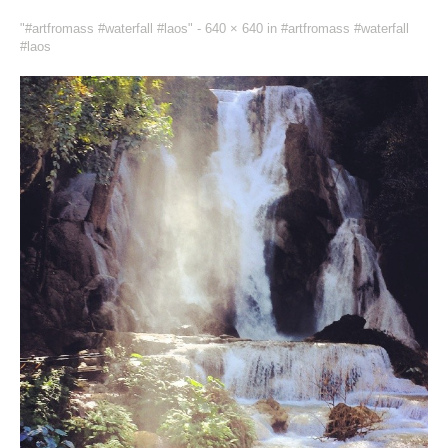
"#artfromass #waterfall #laos" -
640 × 640
in
#artfromass #waterfall
#laos