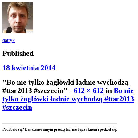
qatryk
Published
18 kwietnia 2014
"Bo nie tylko żaglówki ładnie wychodzą
#ttsr2013 #szczecin" -
612 × 612
in
Bo nie
tylko żaglówki ładnie wychodzą #ttsr2013
#szczecin
Podobało się? Daj szanse innym przeczytać, nie bądź sknera i podziel się: