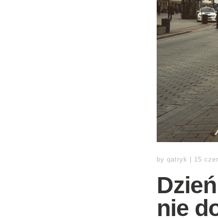
by
qatryk
|
15 cze
Dzień
nie d