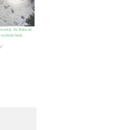
wczoraj. Ale słońca nie
eż wychodzi bieda
t"