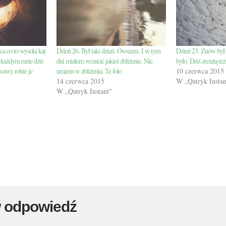
a co to wysoki kąt
Dzień 26. Był taki dzień. Owszem. I w tym
Dzień 23. Znów był 
 każdym razie dziś
dni miałem wrzucić jakieś zbliżenie. Nie
było. Dziś zresztą t
wawy robie je
umiem w zbliżenia. Te foto
10 czerwca 2015
14 czerwca 2015
W „Qatryk Instan
W „Qatryk Instant"
 odpowiedź