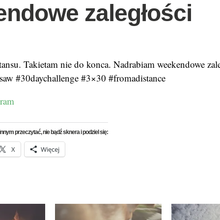
ndowe zaległości
tansu. Takietam nie do konca. Nadrabiam weekendowe zale
saw #30daychallenge #3×30 #fromadistance
gram
nnym przeczytać, nie bądź sknera i podziel się:
X
Więcej