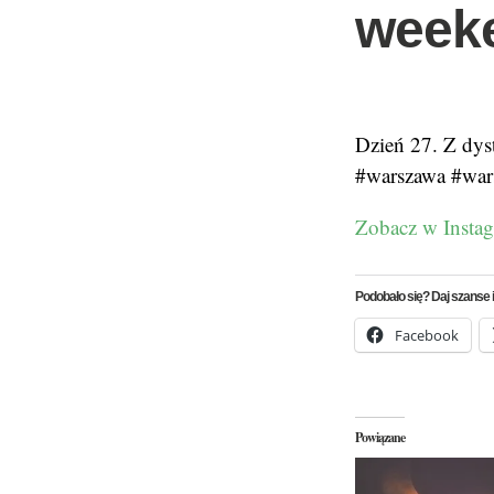
weeke
Dzień 27. Z dys
#warszawa #war
Zobacz w Insta
Podobało się? Daj szanse i
Facebook
Powiązane