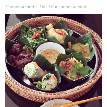
"#foodporn #cambodia" -
640 × 640
in
#foodporn #cambodia