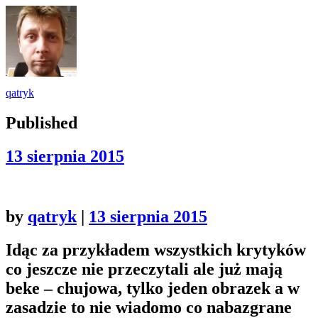
qatryk
Published
13 sierpnia 2015
by
qatryk
|
13 sierpnia 2015
Idąc za przykładem wszystkich krytyków
co jeszcze nie przeczytali ale już mają
beke – chujowa, tylko jeden obrazek a w
zasadzie to nie wiadomo co nabazgrane