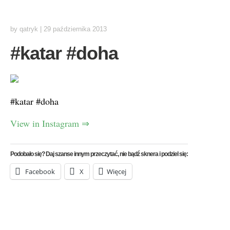
by
qatryk
|
29 października 2013
#katar #doha
#katar #doha
View in Instagram ⇒
Podobało się? Daj szanse innym przeczytać, nie bądź sknera i podziel się:
Facebook
X
Więcej