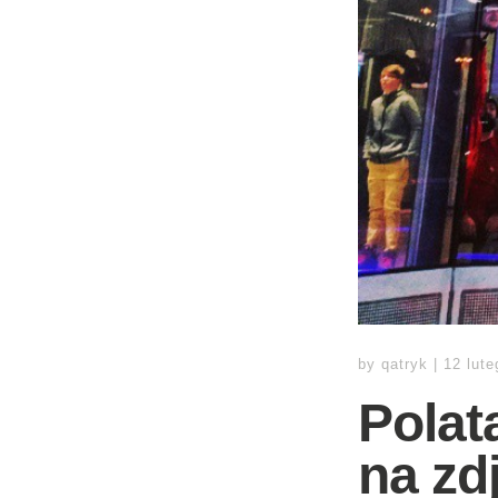
by
qatryk
|
12 lut
Polat
na zdj