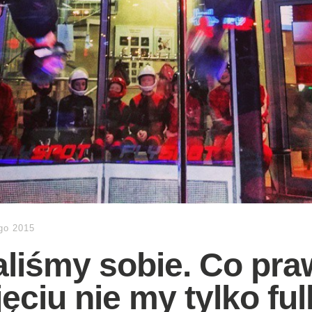
ego 2015
aliśmy sobie. Co pr
ęciu nie my tylko full