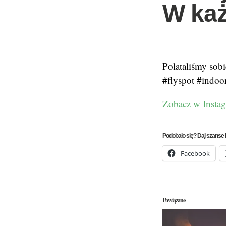
W każ
Polataliśmy sobi
#flyspot #indoo
Zobacz w Insta
Podobało się? Daj szanse i
Facebook
Powiązane