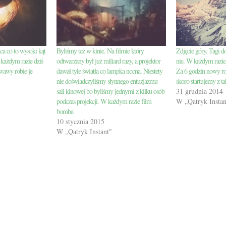
a co to wysoki kąt
Byliśmy też w kinie. Na filmie który
Zdjęcie góry. Tagi d
 każdym razie dziś
odtwarzany był już miliard razy, a projektor
nie. W każdym razie 
wawy robie je
dawał tyle światła co lampka nocna. Niestety
Za 6 godzin nowy ro
nie doświadczyliśmy słynnego entuzjazmu
skoro startujemy z t
sali kinowej bo byliśmy jednymi z kilku osób
31 grudnia 2014
podczas projekcji. W każdym razie film
W „Qatryk Instan
bomba
10 stycznia 2015
W „Qatryk Instant"