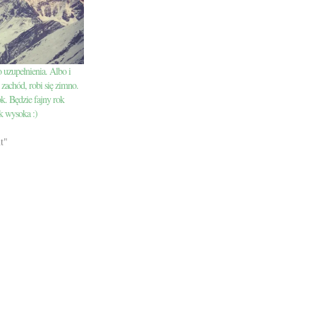
o uzupełnienia. Albo i
zachód, robi się zimno.
k. Będzie fajny rok
ak wysoka :)
t"