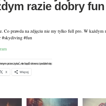
dym razie dobry fun
e. Co prawda na zdjęciu nie my tylko full pro. W każdym r
r #skydiving #fun
gram
nnym przeczytać, nie bądź sknera i podziel się:
X
Więcej