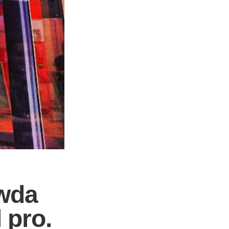
awda
 pro.