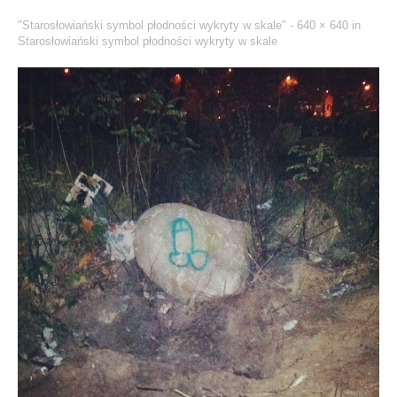
"Starosłowiański symbol płodności wykryty w skale" -
640 × 640
in
Starosłowiański symbol płodności wykryty w skale