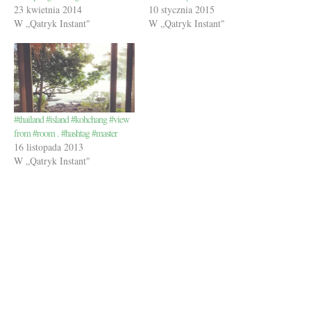
23 kwietnia 2014
10 stycznia 2015
W „Qatryk Instant"
W „Qatryk Instant"
#thailand #island #kohchang #view
from #room . #hashtag #master
16 listopada 2013
W „Qatryk Instant"