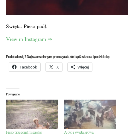
Święta. Pieso padł.
View in Instagram ⇒
Podobało się? Daj szanse innym przeczytać, nie bądź sknera i podziel się:
Facebook
X
Więcej
Powiązane
Pieso przegonił migawke
A oto i święta krowa