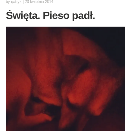
by
qatryk
|
20 kwietnia 2014
Święta. Pieso padł.