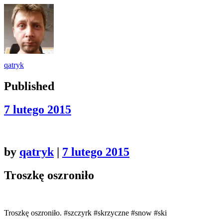
qatryk
Published
7 lutego 2015
by
qatryk
|
7 lutego 2015
Troszkę oszroniło
Troszkę oszroniło. #szczyrk #skrzyczne #snow #ski