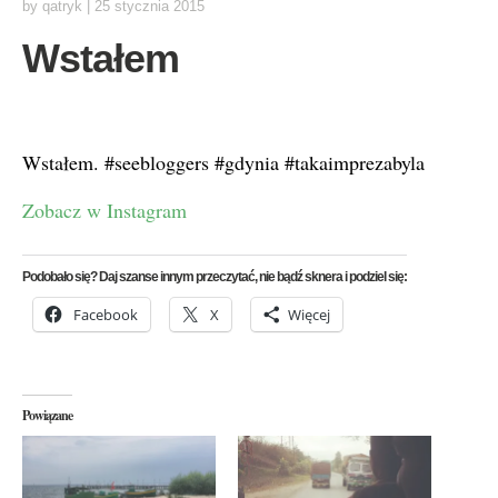
by
qatryk
|
25 stycznia 2015
Wstałem
Wstałem. #seebloggers #gdynia #takaimprezabyla
Zobacz w Instagram
Podobało się? Daj szanse innym przeczytać, nie bądź sknera i podziel się:
Facebook
X
Więcej
Powiązane